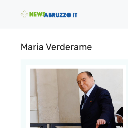
Vai
al
contenuto
Maria Verderame