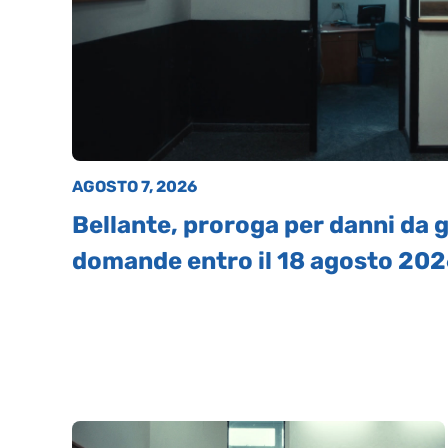
AGOSTO 7, 2026
Bellante, proroga per danni da 
domande entro il 18 agosto 20