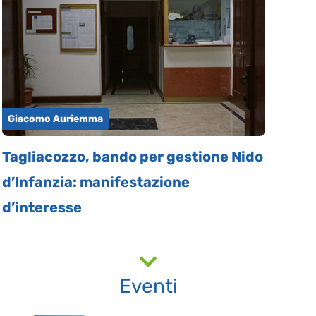
Giacomo Auriemma
Tagliacozzo, bando per gestione Nido
d’Infanzia: manifestazione
d’interesse
Eventi