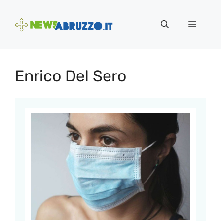
Vai
al
Menu
contenuto
Enrico Del Sero