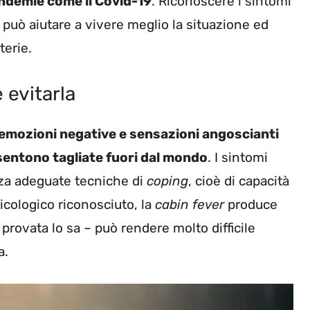
ndemie come il Covid-19
. Riconoscere i sintomi
 può aiutare a vivere meglio la situazione ed
terie.
 evitarla
 emozioni negative e sensazioni angoscianti
sentono tagliate fuori dal mondo
. I sintomi
nza adeguate tecniche di
coping
, cioè di capacità
icologico riconosciuto, la
cabin fever
produce
ha provata lo sa – può rendere molto difficile
a.