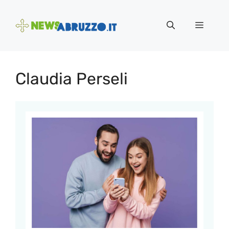
Vai
al
Menu
contenuto
Claudia Perseli