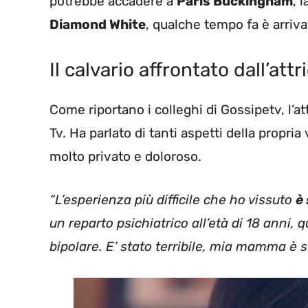
potrebbe accadere a
Paris Buckingham
, 
Diamond White
, qualche tempo fa è arriv
Il calvario affrontato dall’attr
Come riportano i colleghi di Gossipetv, l’at
Tv. Ha parlato di tanti aspetti della propri
molto privato e doloroso.
“L’esperienza più difficile che ho vissuto
è
un reparto psichiatrico all’età di 18 anni,
bipolare. E’ stato terribile, mia mamma è s