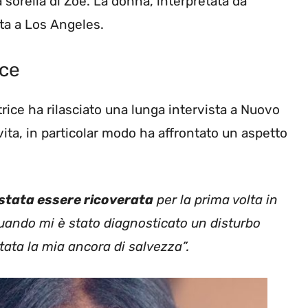
la sorella di Zoe. La donna, interpretata da
ata a Los Angeles.
ice
trice ha rilasciato una lunga intervista a Nuovo
a vita, in particolar modo ha affrontato un aspetto
 stata essere ricoverata
per la prima volta in
 quando mi è stato diagnosticato un disturbo
tata la mia ancora di salvezza”.