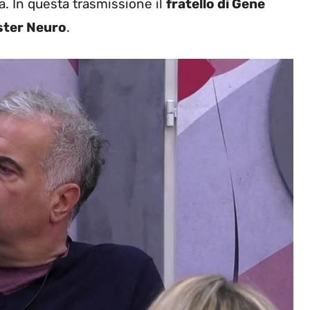
zia. In questa trasmissione il
fratello di Gene
ster Neuro
.