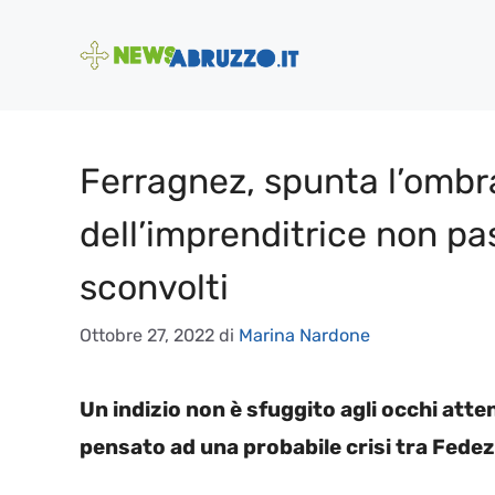
Vai
al
contenuto
Ferragnez, spunta l’ombra d
dell’imprenditrice non pa
sconvolti
Ottobre 27, 2022
di
Marina Nardone
Un indizio non è sfuggito agli occhi att
pensato ad una probabile crisi tra Fede