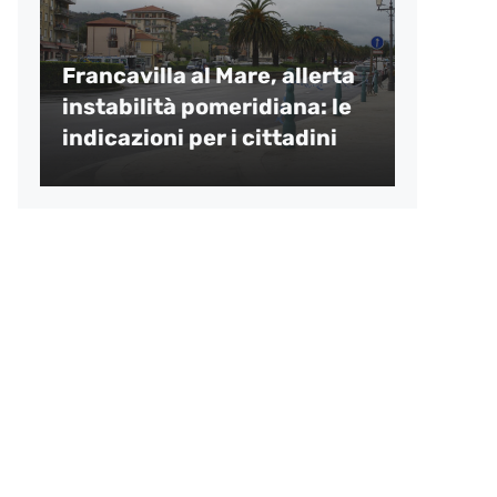
Francavilla al Mare, allerta
instabilità pomeridiana: le
indicazioni per i cittadini