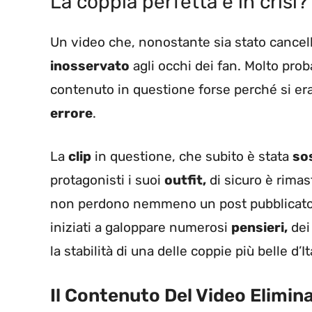
La coppia perfetta è in crisi?
Un video che, nonostante sia stato cance
inosservato
agli occhi dei fan. Molto pro
contenuto in questione forse perché si era
errore
.
La
clip
in questione, che subito è stata
so
protagonisti i suoi
outfit,
di sicuro è rimas
non perdono nemmeno un post pubblicato 
iniziati a galoppare numerosi
pensieri,
dei
la stabilità di una delle coppie più belle d’It
Il Contenuto Del Video Elimin