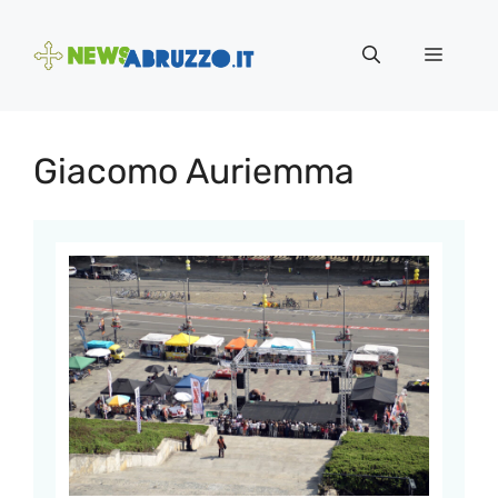
Vai
al
Menu
contenuto
Giacomo Auriemma