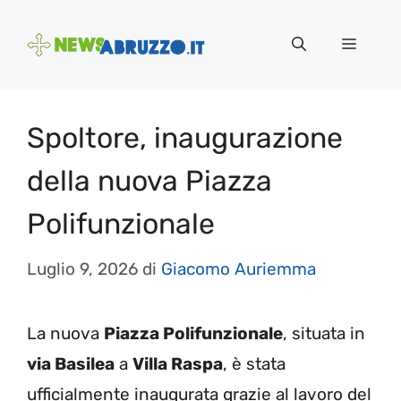
Vai
al
Menu
contenuto
Spoltore, inaugurazione
della nuova Piazza
Polifunzionale
Luglio 9, 2026
di
Giacomo Auriemma
La nuova
Piazza Polifunzionale
, situata in
via Basilea
a
Villa Raspa
, è stata
ufficialmente inaugurata grazie al lavoro del