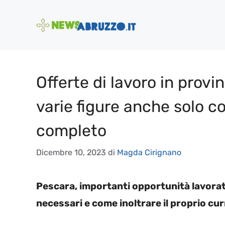
Vai
al
contenuto
Offerte di lavoro in provi
varie figure anche solo c
completo
Dicembre 10, 2023
di
Magda Cirignano
Pescara, importanti opportunità lavorative 
necessari e come inoltrare il proprio cu