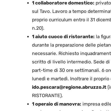
1 collaboratore domestico:
privato
sul Tavo. Lavoro a tempo determinato
proprio curriculum entro il 31 dice
n.20).
1 aiuto cuoco di ristorante:
la figu
durante la preparazione delle pietanz
necessarie. Richiesto inquadramento 
scritto di livello intermedio. Sede 
part-time di 30 ore settimanali. 6 o
lunedì e martedì. Inoltrare il propri
ido.pescara@regione.abruzzo.it
(
RISTORANTE).
1 operaio di manovra:
impresa edile