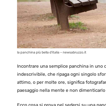
la panchina più bella d’italia – newsabruzzo.it
Incontrare una semplice panchina in uno d
indescrivibile, che ripaga ogni singolo sforz
attimo, o per molte ore, significa fotogra
paesaggio nella mente e non dimenticarlo 
Ecco cosa si prova nel sedersi su una panc