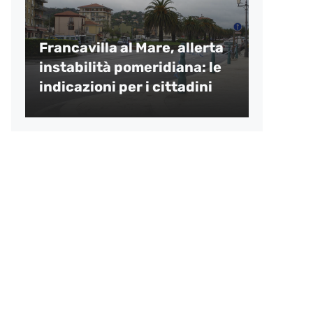
Francavilla al Mare, allerta
instabilità pomeridiana: le
indicazioni per i cittadini