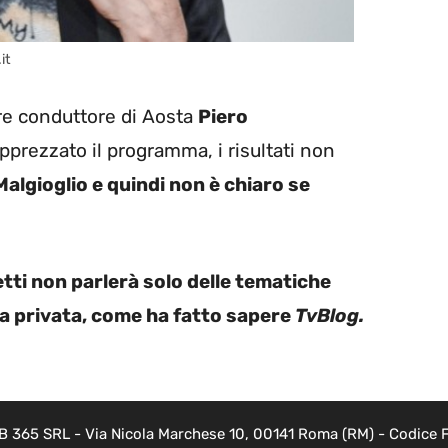
it
bre conduttore di Aosta
Piero
prezzato il programma, i risultati non
Malgioglio e quindi non è chiaro se
tti non parlerà solo delle tematiche
ta privata, come ha fatto sapere
TvBlog.
B 365 SRL - Via Nicola Marchese 10, 00141 Roma (RM) - Codice Fi