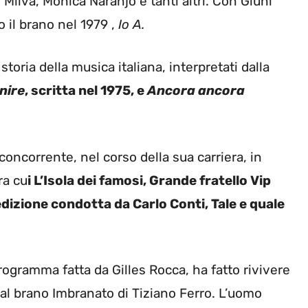
Milva, Mónica Naranjo e tanti altri. Con Giuni
 il brano nel 1979 ,
Io A.
toria della musica italiana, interpretati dalla
nire
, scritta nel 1975, e
Ancora ancora
oncorrente, nel corso della sua carriera, in
ra cu
i L’Isola dei famosi, Grande fratello Vip
’edizione condotta da Carlo Conti, Tale e quale
ogramma fatta da Gilles Rocca, ha fatto rivivere
sce al brano Imbranato di Tiziano Ferro. L’uomo