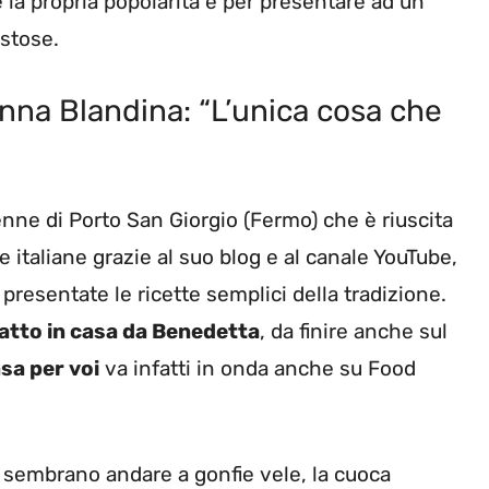
 la propria popolarità e per presentare ad un
ustose.
onna Blandina: “L’unica cosa che
enne di Porto San Giorgio (Fermo) che è riuscita
e italiane grazie al suo blog e al canale YouTube,
resentate le ricette semplici della tradizione.
atto in casa da Benedetta
, da finire anche sul
asa per voi
va infatti in onda anche su Food
e sembrano andare a gonfie vele, la cuoca