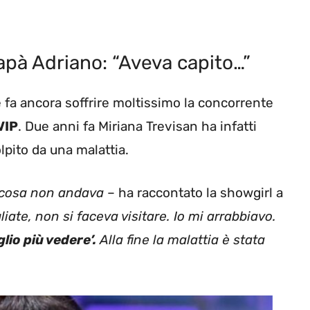
papà Adriano: “Aveva capito…”
he fa ancora soffrire moltissimo la concorrente
VIP
. Due anni fa Miriana Trevisan ha infatti
olpito da una malattia.
alcosa non andava
– ha raccontato la showgirl a
iate, non si faceva visitare. Io mi arrabbiavo.
glio più vedere’.
Alla fine la malattia è stata