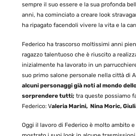
sempre il suo essere e la sua profonda bel
anni, ha cominciato a creare look stravaga
ha ripagato facendoli vivere la vita e la c
Federico ha trascorso moltissimi anni pieni
ragazzo talentuoso che è riuscito a realizz
inizialmente ha lavorato in un parrucchier
suo primo salone personale nella città di 
alcuni personaggi già noti al mondo dello
sorprendere tutti;
tra queste possiamo fa
Federico: V
aleria Marini, Nina Moric, Giul
Oggi il lavoro di Federico è molto ambito e
mostrato i suoi look in alcune trasmissio