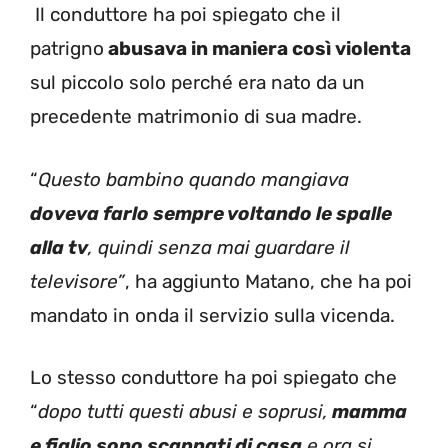
Il conduttore ha poi spiegato che il
patrigno
abusava in maniera così violenta
sul piccolo solo perché era nato da un
precedente matrimonio di sua madre.
“
Questo bambino quando mangiava
doveva farlo sempre voltando le spalle
alla tv
, quindi senza mai guardare il
televisore”
, ha aggiunto Matano, che ha poi
mandato in onda il servizio sulla vicenda.
Lo stesso conduttore ha poi spiegato che
“
do
po tutti questi abusi e soprusi,
mamma
e figlio sono scappati di casa
e ora si