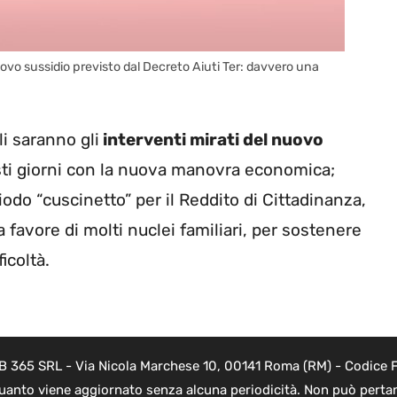
nuovo sussidio previsto dal Decreto Aiuti Ter: davvero una
li saranno gli
interventi mirati del nuovo
esti giorni con la nuova manovra economica;
do “cuscinetto” per il Reddito di Cittadinanza,
 favore di molti nuclei familiari, per sostenere
icoltà.
B 365 SRL - Via Nicola Marchese 10, 00141 Roma (RM) - Codice Fi
quanto viene aggiornato senza alcuna periodicità. Non può pertant