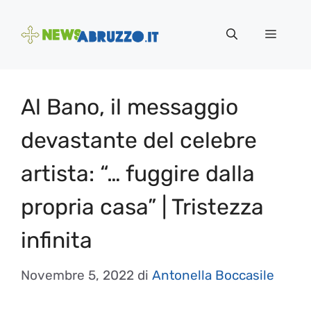
Vai
al
Menu
contenuto
Al Bano, il messaggio
devastante del celebre
artista: “… fuggire dalla
propria casa” | Tristezza
infinita
Novembre 5, 2022
di
Antonella Boccasile